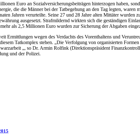
illionen Euro an Sozialversicherungsbeiträgen hinterzogen haben, so
Energie, die die Männer bei der Tatbegehung an den Tag legten, waren 
aten Jahren verurteilte. Seine 27 und 28 Jahre alten Mittäter wurden z
währung ausgesetzt. Strafmildernd wirkten sich die geständigen Einla
mehr als 2,5 Millionen Euro wurden zur Sicherung der Abgaben eingez
t Ermittlungen wegen des Verdachts des Vorenthaltens und Veruntreue
 diesem Tatkomplex stehen. „Die Verfolgung von organisierten Formen 
chwarzarbeit „, so Dr. Armin Rolfink (Direktionspräsident Finanzkontro
ung und der Polizei.
2015