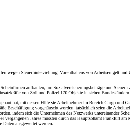
rafen wegen Steuerhinterziehung, Vorenthaltens von Arbeitsentgelt un
n Scheinfirmen aufbauten, um Sozialversicherungsbeiträge und Steuern 
nsatzkräfte von Zoll und Polizei 170 Objekte in sieben Bundesländern
gebaut hat, mit dessen Hilfe sie Arbeitnehmer im Bereich Cargo und
 Beschäftigung vorgetäuscht worden, tatsächlich seien die Arbeitnehm
rden, indem sich die Unternehmen des Netzwerks untereinander Schein
r vergangenen Jahres mussten durch das Hauptzollamt Frankfurt am Ma
he Daten ausgewertet werden.