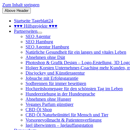
Zum Inhalt springen
Above Header
Startseite Tageblatt24
♥♥♥ Hilfsprojekte ♥♥♥
Partnerseiten
SEO Agentur
SEO Hamburg
SEO Agentur Hamburg
Natürliche Gesundheit für ein langes und vitales Leben
Abnehmen ohne Diät
Photoshop & Grafik Design – Logo-Erstellung, 3D Logo
Holger Korsten Unternehmer-Coaching mehr Kunden, m
Discjockey und Künstleragentur
Jobsuche mit Erfolgsgarantie
Sodbrennen für immer beseitigen
Hochzeitshomepage für den schönsten Tag im Leben
Hundeerziehung in der Hundesprache
Abnehmen ohne Hunger
Veganes Parfum günstiger
CBD Öl Shop
CBD Öl Naturheilmittel für Mensch und Tier
Vorsorgevollmacht & Patientenverfügung
Igel überwintern – Igelauffangstation