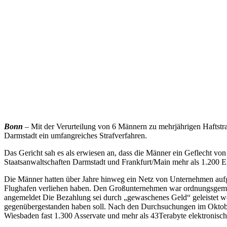
Bonn
– Mit der Verurteilung von 6 Männern zu mehrjährigen Haftst
Darmstadt ein umfangreiches Strafverfahren.
Das Gericht sah es als erwiesen an, dass die Männer ein Geflecht vo
Staatsanwaltschaften Darmstadt und Frankfurt/Main mehr als 1.200 Ei
Die Männer hatten über Jahre hinweg ein Netz von Unternehmen auf
Flughafen verliehen haben. Den Großunternehmen war ordnungsgemäße
angemeldet Die Bezahlung sei durch „gewaschenes Geld“ geleistet wo
gegenübergestanden haben soll. Nach den Durchsuchungen im Oktobe
Wiesbaden fast 1.300 Asservate und mehr als 43Terabyte elektronisc