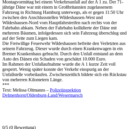
Montagvormittag bei einem Verkehrsunfall auf der A 1 zu. Der 71-
jährige Däne war mit einem in Großbritannien zugelassenem
Fahrzeug in Richtung Hamburg unterwegs, als er gegen 11:50 Uhr
zwischen den Anschlussstellen Wildeshausen-West und
Wildeshausen-Nord vom Hauptfahrstreifen nach rechts von der
Fahrbahn abkam. Neben der Fahrbahn kollidierte der Däne mit
mehreren Bäumen, infolgedessen sich sein Fahrzeug überschlug und
auf der Seite zum Liegen kam.
Die Freiwillige Feuerwehr Wildeshausen befreite den Verletzten aus
seinem Fahrzeug. Dieser wurde durch einen Krankenwagen in ein
Bremer Krankenhaus gebracht. Durch den Unfall entstand an dem
Auto des Dänen ein Schaden von geschätzt 10.000 Euro.
Im Rahmen der Unfallaufnahme wurde die A 1 kurze Zeit voll
gesperrt. Wenig später konnte der Verkehr einspurig an der
Unfallstelle vorbeilaufen. Zwischenzeitlich bildete sich ein Rückstau
von mehreren Kilometern Länge.
***
Text: Melissa Oltmanns –
Polizeiinspektion
Delmenhorst/Oldenburg-Land/Wesermarsch
0/5
(0 Bewertung)