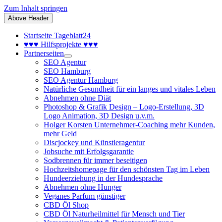
Zum Inhalt springen
Above Header
Startseite Tageblatt24
♥♥♥ Hilfsprojekte ♥♥♥
Partnerseiten
SEO Agentur
SEO Hamburg
SEO Agentur Hamburg
Natürliche Gesundheit für ein langes und vitales Leben
Abnehmen ohne Diät
Photoshop & Grafik Design – Logo-Erstellung, 3D
Logo Animation, 3D Design u.v.m.
Holger Korsten Unternehmer-Coaching mehr Kunden,
mehr Geld
Discjockey und Künstleragentur
Jobsuche mit Erfolgsgarantie
Sodbrennen für immer beseitigen
Hochzeitshomepage für den schönsten Tag im Leben
Hundeerziehung in der Hundesprache
Abnehmen ohne Hunger
Veganes Parfum günstiger
CBD Öl Shop
CBD Öl Naturheilmittel für Mensch und Tier