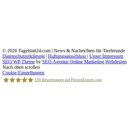
© 2026
Tageblatt24.com | News & Nachrichten für Tierfreunde
Datenschutzerklärung
|
Haftungsausschluss
|
Unser Impressum
SEO WP Theme
by
SEO Agentur Online Marketing Webdesign
Nach oben scrollen
Cookie-Einstellungen
150
Bewertungen auf ProvenExpert.com
Holger Korsten