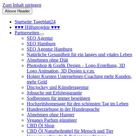
Zum Inhalt springen
Above Header
Startseite Tageblatt24
♥♥♥ Hilfsprojekte ♥♥♥
Partnerseiten
SEO Agentur
SEO Hamburg
SEO Agentur Hamburg
Natürliche Gesundheit für ein langes und vitales Leben
Abnehmen ohne Diät
Photoshop & Grafik Design – Logo-Erstellung, 3D
Logo Animation, 3D Design u.v.m.
Holger Korsten Unternehmer-Coaching mehr Kunden,
mehr Geld
Discjockey und Künstleragentur
Jobsuche mit Erfolgsgarantie
Sodbrennen für immer beseitigen
Hochzeitshomepage für den schönsten Tag im Leben
Hundeerziehung in der Hundesprache
Abnehmen ohne Hunger
Veganes Parfum günstiger
CBD Öl Shop
CBD Öl Naturheilmittel für Mensch und Tier