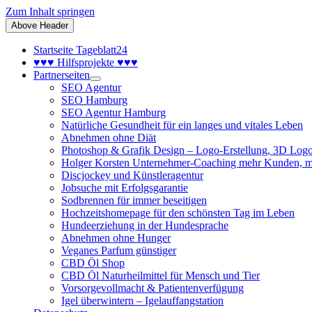
Zum Inhalt springen
Above Header
Startseite Tageblatt24
♥♥♥ Hilfsprojekte ♥♥♥
Partnerseiten
SEO Agentur
SEO Hamburg
SEO Agentur Hamburg
Natürliche Gesundheit für ein langes und vitales Leben
Abnehmen ohne Diät
Photoshop & Grafik Design – Logo-Erstellung, 3D Logo
Holger Korsten Unternehmer-Coaching mehr Kunden, m
Discjockey und Künstleragentur
Jobsuche mit Erfolgsgarantie
Sodbrennen für immer beseitigen
Hochzeitshomepage für den schönsten Tag im Leben
Hundeerziehung in der Hundesprache
Abnehmen ohne Hunger
Veganes Parfum günstiger
CBD Öl Shop
CBD Öl Naturheilmittel für Mensch und Tier
Vorsorgevollmacht & Patientenverfügung
Igel überwintern – Igelauffangstation