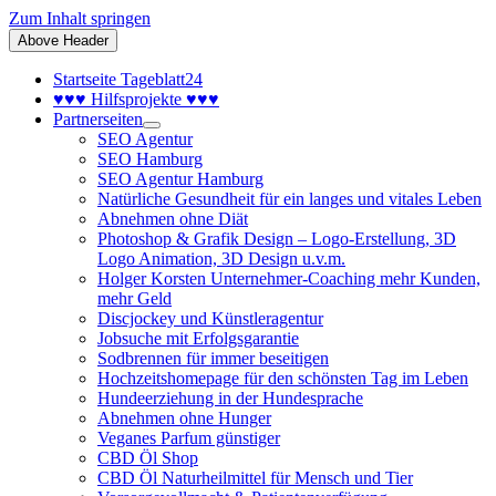
Zum Inhalt springen
Above Header
Startseite Tageblatt24
♥♥♥ Hilfsprojekte ♥♥♥
Partnerseiten
SEO Agentur
SEO Hamburg
SEO Agentur Hamburg
Natürliche Gesundheit für ein langes und vitales Leben
Abnehmen ohne Diät
Photoshop & Grafik Design – Logo-Erstellung, 3D
Logo Animation, 3D Design u.v.m.
Holger Korsten Unternehmer-Coaching mehr Kunden,
mehr Geld
Discjockey und Künstleragentur
Jobsuche mit Erfolgsgarantie
Sodbrennen für immer beseitigen
Hochzeitshomepage für den schönsten Tag im Leben
Hundeerziehung in der Hundesprache
Abnehmen ohne Hunger
Veganes Parfum günstiger
CBD Öl Shop
CBD Öl Naturheilmittel für Mensch und Tier