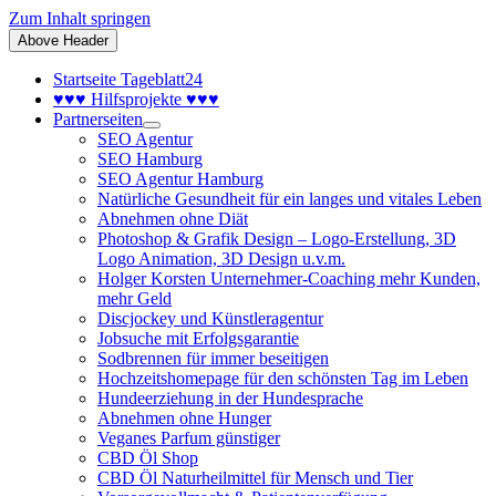
Zum Inhalt springen
Above Header
Startseite Tageblatt24
♥♥♥ Hilfsprojekte ♥♥♥
Partnerseiten
SEO Agentur
SEO Hamburg
SEO Agentur Hamburg
Natürliche Gesundheit für ein langes und vitales Leben
Abnehmen ohne Diät
Photoshop & Grafik Design – Logo-Erstellung, 3D
Logo Animation, 3D Design u.v.m.
Holger Korsten Unternehmer-Coaching mehr Kunden,
mehr Geld
Discjockey und Künstleragentur
Jobsuche mit Erfolgsgarantie
Sodbrennen für immer beseitigen
Hochzeitshomepage für den schönsten Tag im Leben
Hundeerziehung in der Hundesprache
Abnehmen ohne Hunger
Veganes Parfum günstiger
CBD Öl Shop
CBD Öl Naturheilmittel für Mensch und Tier