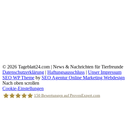
© 2026
Tageblatt24.com | News & Nachrichten für Tierfreunde
Datenschutzerklärung
|
Haftungsausschluss
|
Unser Impressum
SEO WP Theme
by
SEO Agentur Online Marketing Webdesign
Nach oben scrollen
Cookie-Einstellungen
150
Bewertungen auf ProvenExpert.com
Holger Korsten