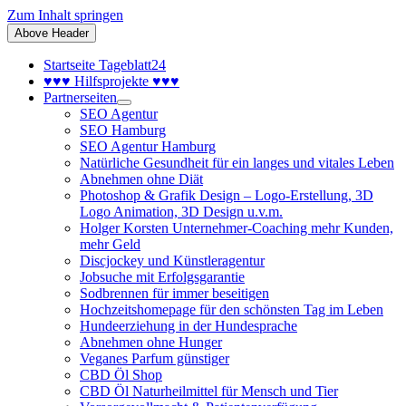
Zum Inhalt springen
Above Header
Startseite Tageblatt24
♥♥♥ Hilfsprojekte ♥♥♥
Partnerseiten
SEO Agentur
SEO Hamburg
SEO Agentur Hamburg
Natürliche Gesundheit für ein langes und vitales Leben
Abnehmen ohne Diät
Photoshop & Grafik Design – Logo-Erstellung, 3D
Logo Animation, 3D Design u.v.m.
Holger Korsten Unternehmer-Coaching mehr Kunden,
mehr Geld
Discjockey und Künstleragentur
Jobsuche mit Erfolgsgarantie
Sodbrennen für immer beseitigen
Hochzeitshomepage für den schönsten Tag im Leben
Hundeerziehung in der Hundesprache
Abnehmen ohne Hunger
Veganes Parfum günstiger
CBD Öl Shop
CBD Öl Naturheilmittel für Mensch und Tier