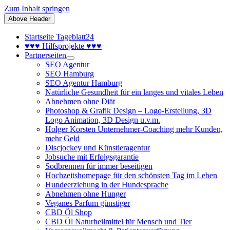
Zum Inhalt springen
Above Header
Startseite Tageblatt24
♥♥♥ Hilfsprojekte ♥♥♥
Partnerseiten
SEO Agentur
SEO Hamburg
SEO Agentur Hamburg
Natürliche Gesundheit für ein langes und vitales Leben
Abnehmen ohne Diät
Photoshop & Grafik Design – Logo-Erstellung, 3D
Logo Animation, 3D Design u.v.m.
Holger Korsten Unternehmer-Coaching mehr Kunden,
mehr Geld
Discjockey und Künstleragentur
Jobsuche mit Erfolgsgarantie
Sodbrennen für immer beseitigen
Hochzeitshomepage für den schönsten Tag im Leben
Hundeerziehung in der Hundesprache
Abnehmen ohne Hunger
Veganes Parfum günstiger
CBD Öl Shop
CBD Öl Naturheilmittel für Mensch und Tier