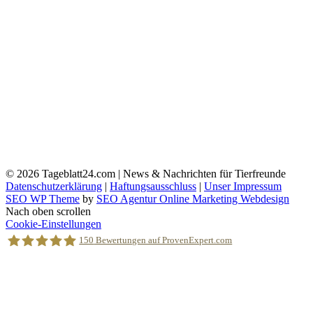
© 2026
Tageblatt24.com | News & Nachrichten für Tierfreunde
Datenschutzerklärung
|
Haftungsausschluss
|
Unser Impressum
SEO WP Theme
by
SEO Agentur Online Marketing Webdesign
Nach oben scrollen
Cookie-Einstellungen
150
Bewertungen auf ProvenExpert.com
Holger Korsten